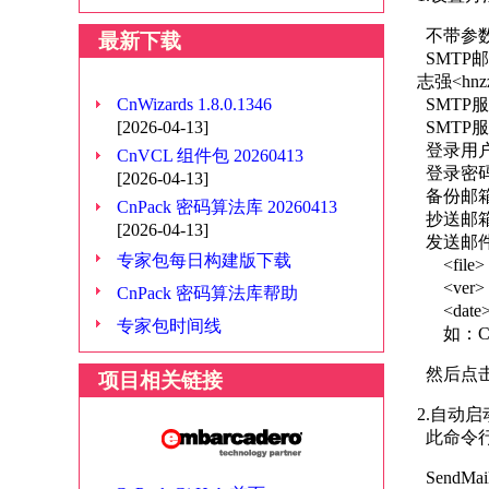
不带参数
最新下载
SMTP
志强<hn
CnWizards 1.8.0.1346
SMTP服
[2026-04-13]
SMTP
登录用户
CnVCL 组件包 20260413
登录密码
[2026-04-13]
备份邮箱
CnPack 密码算法库 20260413
抄送邮箱
[2026-04-13]
发送邮件
专家包每日构建版下载
<file
<ver>
CnPack 密码算法库帮助
<date
专家包时间线
如：CodeB
然后点击
项目相关链接
2.自动
此命令
SendMai