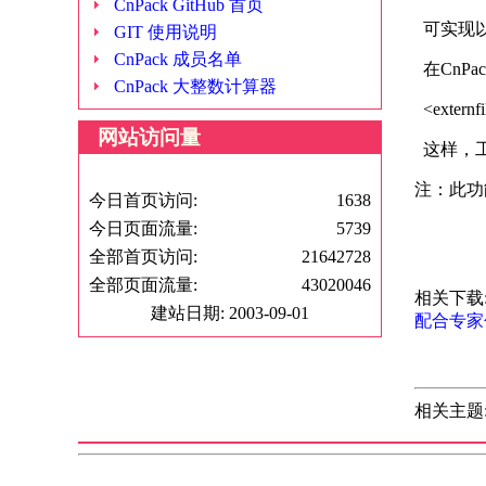
CnPack GitHub 首页
可实现以
GIT 使用说明
CnPack 成员名单
在CnP
CnPack 大整数计算器
<externfi
网站访问量
这样，工
注：此功能
今日首页访问:
1638
今日页面流量:
5739
hn
全部首页访问:
21642728
全部页面流量:
43020046
相关下载
建站日期: 2003-09-01
配合专家
相关主题