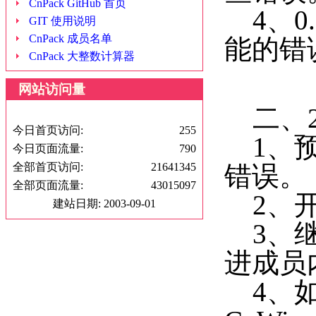
CnPack GitHub 首页
4、0
GIT 使用说明
CnPack 成员名单
能的错误
CnPack 大整数计算器
网站访问量
二、2
今日首页访问:
255
1、预
今日页面流量:
790
全部首页访问:
21641345
错误。
全部页面流量:
43015097
2、开
建站日期: 2003-09-01
3、继
进成员
4、如