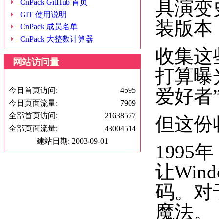
具演变
CnPack GitHub 首页
GIT 使用说明
装版本
CnPack 成员名单
CnPack 大整数计算器
收集这
网站访问量
打算曝
爱好者
今日首页访问:
4595
今日页面流量:
7909
全部首页访问:
21638577
但这份
全部页面流量:
43004514
建站日期: 2003-09-01
1995
让Wi
码。对
魔法。