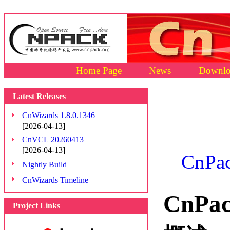
Home Page
News
Downlo
Latest Releases
CnWizards 1.8.0.1346
[2026-04-13]
CnVCL 20260413
[2026-04-13]
CnPac
Nightly Build
CnWizards Timeline
CnP
Project Links