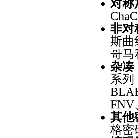
对称
Cha
非对
斯曲线
哥马
杂凑
系列（
BLAK
FN
其他
格密