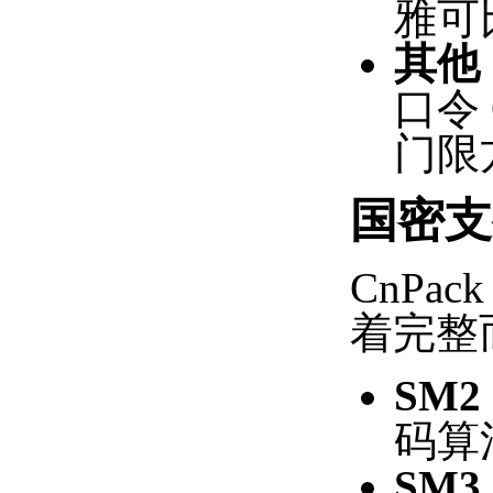
雅可
其他
口令 
门限方
国密支
CnP
着完整
SM2
码算
SM3