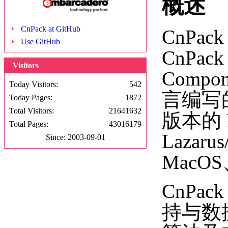
概述
CnPack at GitHub
CnPac
Use GitHub
CnPa
Visitors
Compo
Today Visitors:
542
言编写的
Today Pages:
1872
Total Visitors:
21641632
版本的 R
Total Pages:
43016179
Lazar
Since: 2003-09-01
MacO
CnP
持与数